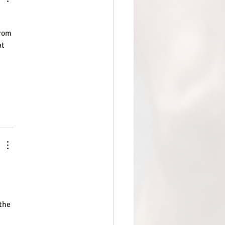
rom 
t 
 
the 