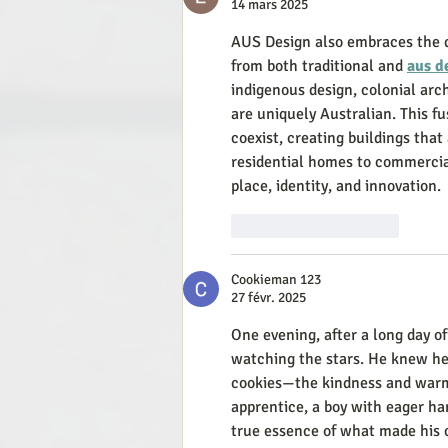
14 mars 2025
AUS Design also embraces the di
from both traditional and 
aus d
indigenous design, colonial ar
are uniquely Australian. This fu
coexist, creating buildings that
residential homes to commercial
place, identity, and innovation.
J'aime
Répondre
Cookieman 123
27 févr. 2025
One evening, after a long day o
watching the stars. He knew he 
cookies—the kindness and warm
apprentice, a boy with eager ha
true essence of what made his c