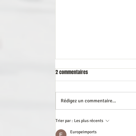
2 commentaires
LA COURSE DU POETE
Rédigez un commentaire...
Trier par :
Les plus récents
Europeimports