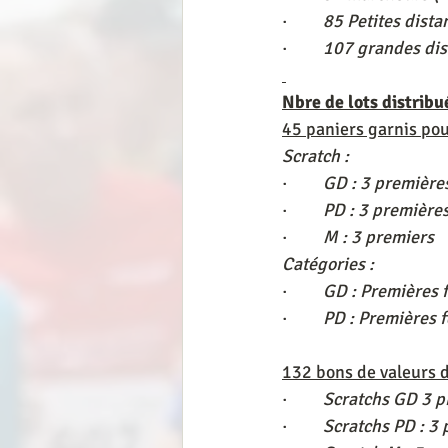
·         
85 Petites dist
·         
107 grandes dis
Nbre de lots distribu
45 paniers garnis pou
Scratch :
·         
GD : 3 première
·         
PD : 3 première
·         
M : 3 premiers
Catégories :
·         
GD : Premières
·         
PD : Premières
132 bons de valeurs d
·         
Scratchs GD 3 
·         
Scratchs PD : 3