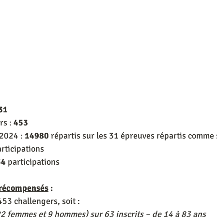
31
s : 
453
2024 : 
14980
 répartis sur les 31 épreuves répartis comme s
articipations
54
 participations
 récompensés
 :
453 challengers, soit :
2 femmes et 9 hommes) sur 63 inscrits – de 14 à 83 ans