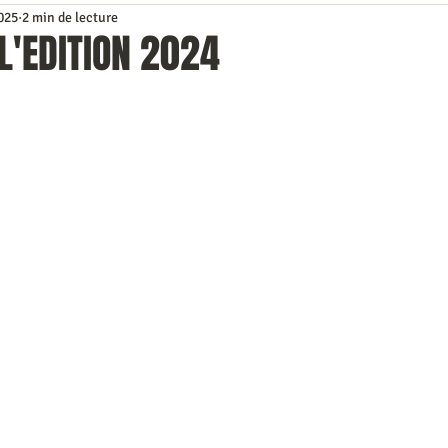
2025
2 min de lecture
ns le rétro
Classements
Photos
Repérage de course
L'EDITION 2024