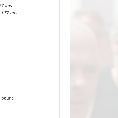
77 ans
 à 77 ans
 pour :