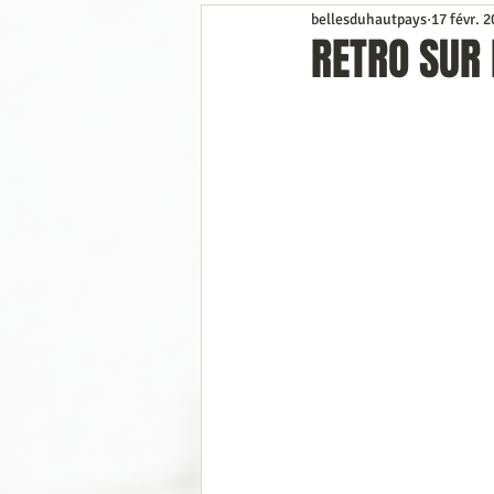
bellesduhautpays
17 févr. 
Préinscriptions
Coup d’œil da
RETRO SUR 
Divers