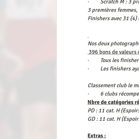
·         
Scratch M : 3 p
3 premières femmes, 
Finishers avec 31 (4)
Nos deux photographe
 396 bons de valeurs 
·         
Tous les finishe
·         
Les finishers aya
Classement club le mi
·         
6 clubs récompe
Nbre de catégories 
PD : 11 cat. H (Espoir
GD : 11 cat. H (Espoir
Extras :