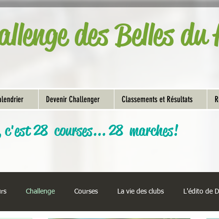
allenge des Belles d
lendrier
Devenir Challenger
Classements et Résultats
R
, c'est 28 courses... 28 marches!
urs
Challenge
Courses
La vie des clubs
L'édito de 