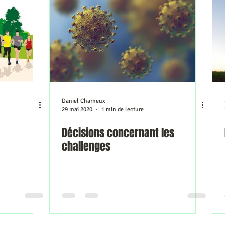
 le rétro
Classements
Photos
Repérage de course
Daniel Charneux
29 mai 2020
1 min de lecture
Décisions concernant les
challenges