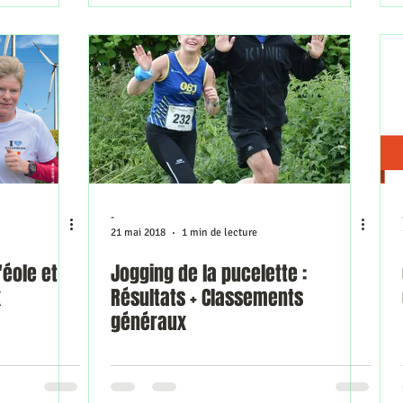
-
21 mai 2018
1 min de lecture
'éole et
Jogging de la pucelette :
x
Résultats + Classements
généraux