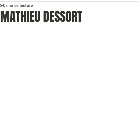
25
0 min de lecture
ns le rétro
Classements
Photos
Repérage de course
MATHIEU DESSORT