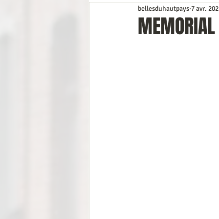
bellesduhautpays
7 avr. 20
Préinscriptions
Coup d’œil da
MEMORIAL 
Divers