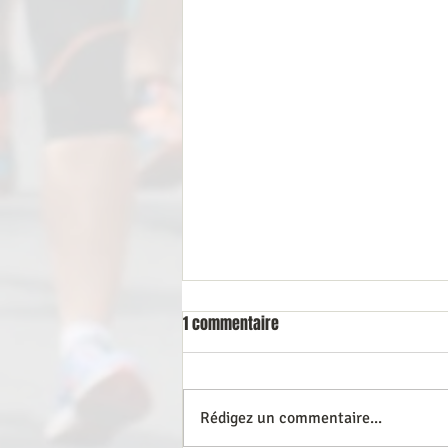
1 commentaire
LA COURSE DU POETE
Rédigez un commentaire...