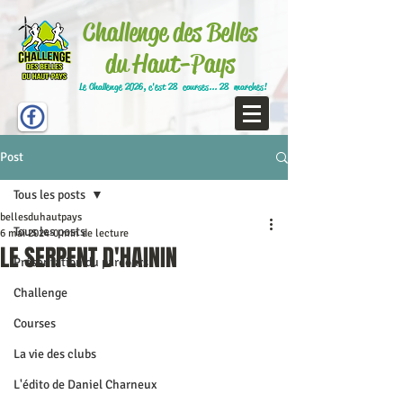
Challenge des Belles
du Haut-Pays
Le Challenge 2026, c'est 28 courses... 28 marches!
Post
Tous les posts
bellesduhautpays
Tous les posts
6 mai 2024
0 min de lecture
LE SERPENT D'HAININ
Présentation du parcours
Challenge
Courses
La vie des clubs
L'édito de Daniel Charneux