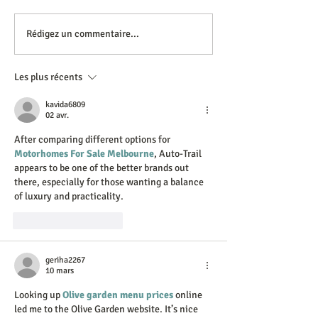
LES BOUCLES D'HAININ
Rédigez un commentaire...
Les plus récents
kavida6809
02 avr.
After comparing different options for 
Motorhomes For Sale Melbourne
, Auto-Trail 
appears to be one of the better brands out 
there, especially for those wanting a balance 
of luxury and practicality.
J'aime
Répondre
geriha2267
10 mars
Looking up 
Olive garden menu prices
 online 
led me to the Olive Garden website. It’s nice 