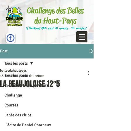
Challenge des Belles
du Haut-Pays
Le Challenge 2026, c'est 28 courses... 28 marches!
Post
Tous les posts
bellesduhautpays
Tous les posts
15 nov. 2024
0 min de lecture
LA BEAUJOLAISE 12°5
Présentation du parcours
Challenge
Courses
La vie des clubs
L'édito de Daniel Charneux