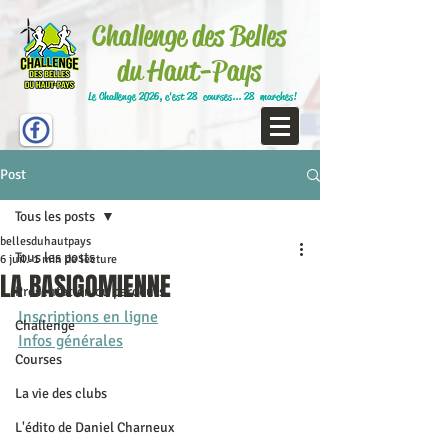
Challenge des Belles
du Haut-Pays
Le Challenge 2026, c'est 28 courses... 28 marches!
Post
Tous les posts
bellesduhautpays
Tous les posts
6 juil.
1 min de lecture
LA BASIGOMIENNE
Présentation du parcours
Inscriptions en ligne
Challenge
Infos générales
Courses
La vie des clubs
L'édito de Daniel Charneux