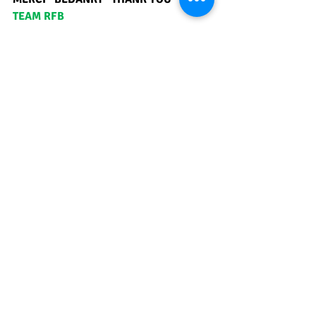
TEAM RFB
LUCIANO CENTORAME
Executive 
Assistant
Rue Saint-Antoine, 6     7300 
Boussu
+32 (0) 477 
825395
Luciano.centorame@francsborains
.be
Posts récents
Voir tout