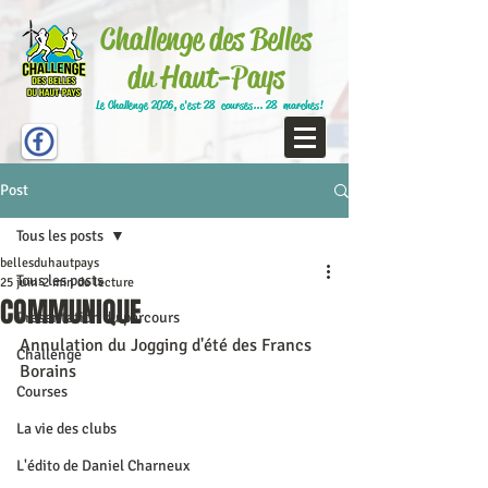
Challenge des Belles
du Haut-Pays
Le Challenge 2026, c'est 28 courses... 28 marches!
Post
Tous les posts
bellesduhautpays
Tous les posts
25 juin
2 min de lecture
COMMUNIQUE
Présentation du parcours
Annulation du Jogging d'été des Francs 
Challenge
Borains
Courses
La vie des clubs
L'édito de Daniel Charneux