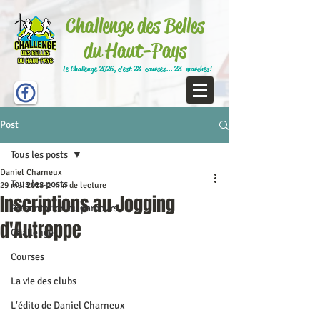
Challenge des Belles
du Haut-Pays
Le Challenge 2026, c'est 28 courses... 28 marches!
Post
Tous les posts
Daniel Charneux
Tous les posts
29 mai 2018
1 min de lecture
Inscriptions au Jogging
Présentation du parcours
d'Autreppe
Challenge
Courses
La vie des clubs
L'édito de Daniel Charneux