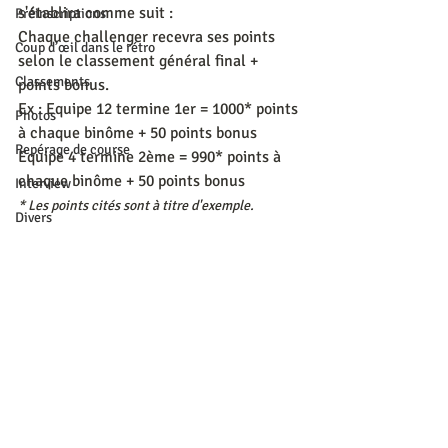
s'établira comme suit :
Préinscriptions
Chaque challenger recevra ses points 
Coup d’œil dans le rétro
selon le classement général final + 
Classements
points bonus.
Ex : Equipe 12 termine 1er = 1000* points 
Photos
à chaque binôme + 50 points bonus
Repérage de course
Equipe 4 termine 2ème = 990* points à 
chaque binôme + 50 points bonus
Interview
* Les points cités sont à titre d'exemple.
Divers