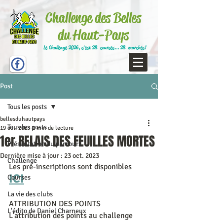
Challenge des Belles
du Haut-Pays
Le Challenge 2026, c'est 28 courses... 28 marches!
Post
Tous les posts
bellesduhautpays
Tous les posts
19 oct. 2023
1 min de lecture
1er RELAIS DES FEUILLES MORTES
Présentation du parcours
Dernière mise à jour :
23 oct. 2023
Challenge
Les pré-inscriptions sont disponibles 
ICI
Courses
La vie des clubs
ATTRIBUTION DES POINTS
L'édito de Daniel Charneux
L'attribution des points au challenge 