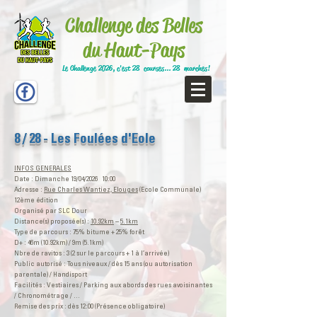
Challenge des Belles
du Haut-Pays
Le Challenge 2026, c'est 28 courses... 28 marches!
8 / 28 - Les Foulées d'Eole
INFOS GENERALES
Date : Dimanche 19/04/2026 10:00
Adresse :
Rue Charles Wantiez, Elouges
(Ecole Communale)​​
12ème édition
Organisé par SLC Dour
Distance(s) proposée(s) :
10.92km
–
5.1km
Type de parcours : 75% bitume + 25% forêt
D+ : 46m (10.92km) / 9m (5.1km)
Nbre de ravitos : 3 (2 sur le parcours + 1 à l’arrivée)
Public autorisé : Tous niveaux / dès 15 ans (ou autorisation
parentale) / Handisport
Facilités : Vestiaires / Parking aux abords des rues avoisinantes
/ Chronométrage / …
Remise des prix : dès 12:00 (Présence obligatoire)