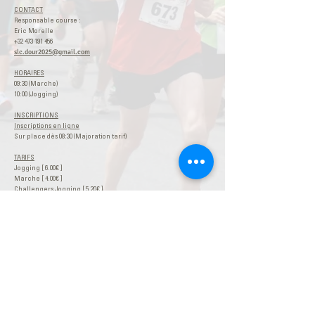
CONTACT
Responsable course :
Eric Morelle
+32 473 191 456
slc.dour2025@gmail.com
HORAIRES
09:30 (Marche)
10:00 (Jogging)
INSCRIPTIONS
Inscriptions en ligne
Sur place dès 08:30 (Majoration tarif)
TARIFS
Jogging [
6.00€
]
Marche [ 4
.00€
]
Challengers Jogging [
5.20€
]
Challengers Marche [ 3
.20€
]
(Les challengers recevront un e-mail contenant un lien qui permettra la
réduction)
© 2017 Challenge BHP
Contacter le Webmaster