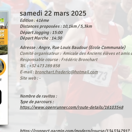
samedi 22 mars 2025
Edition : 41ème
Distances proposées : 10,1km / 5,3km
Départ Jogging : 15:00
Départ Marche : 14:30
Adresse : Angre, Rue Louis Baudour (Ecole Communale)
Comité organisateur : Amicale des Anciens élèves et amis d
Responsable course : Frédéric Bronchart
Tél. : +32 473 289 858
E-mail :
bronchart.frederic@hotmail.com
Site web : -
Nombre de ravitos :
Type de parcours :
https://www.openrunner.com/route-details/16103548
https://connect.garmin.com/modern/course/134334791?