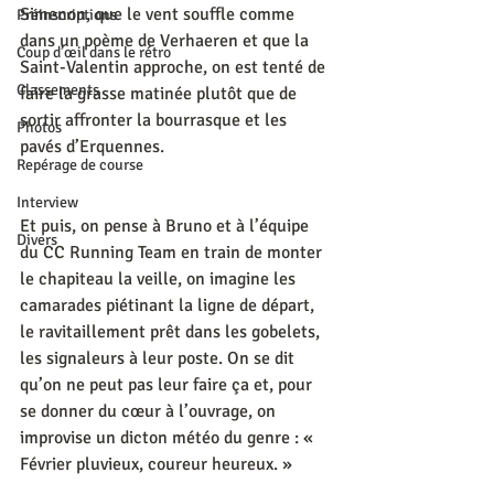
Simenon, que le vent souffle comme 
Préinscriptions
dans un poème de Verhaeren et que la 
Coup d’œil dans le rétro
Saint-Valentin approche, on est tenté de 
Classements
faire la grasse matinée plutôt que de 
sortir affronter la bourrasque et les 
Photos
pavés d’Erquennes.
Repérage de course
Interview
Et puis, on pense à Bruno et à l’équipe 
Divers
du CC Running Team en train de monter 
le chapiteau la veille, on imagine les 
camarades piétinant la ligne de départ, 
le ravitaillement prêt dans les gobelets, 
les signaleurs à leur poste. On se dit 
qu’on ne peut pas leur faire ça et, pour 
se donner du cœur à l’ouvrage, on 
improvise un dicton météo du genre : « 
Février pluvieux, coureur heureux. »