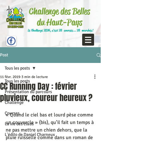
Challenge des Belles
du Haut-Pays
Le Challenge 2026, c'est 28 courses... 28 marches!
Post
Tous les posts
11 févr. 2019
3 min de lecture
Tous les posts
CC Running Day : février
Présentation du parcours
pluvieux, coureur heureux ?
Challenge
Courses
« Quand le ciel bas et lourd pèse comme 
un couvercle » (bis), qu’il fait un temps à 
La vie des clubs
ne pas mettre un chien dehors, que la 
L'édito de Daniel Charneux
pluie ruisselle comme dans un roman de 