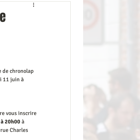
Interview
le
te de chronolap 
 11 juin à 
 vous inscrire  
 à 20h00 
à 
rue Charles 