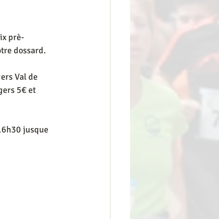
ix prè-
otre dossard. 
ers Val de 
gers 5€ et 
 16h30 jusque 