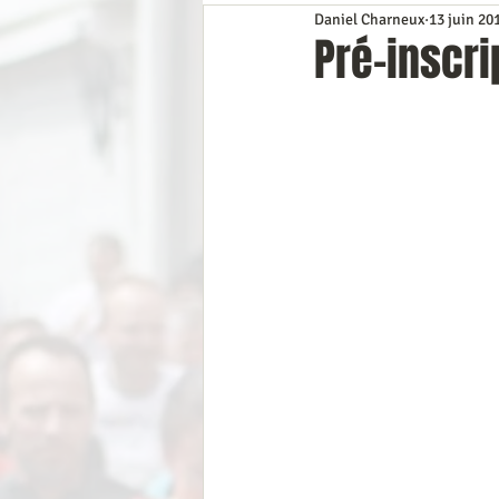
Daniel Charneux
13 juin 20
Préinscriptions
Coup d’œil da
Pré-inscri
Divers