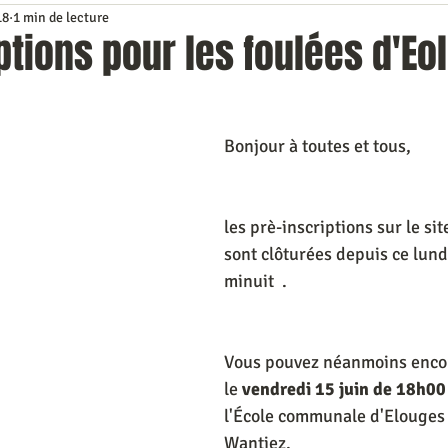
18
1 min de lecture
ns le rétro
Classements
Photos
Repérage de course
ptions pour les foulées d'Eo
Bonjour à toutes et tous,
les prè-inscriptions sur le si
sont clôturées depuis ce lundi
minuit  . 
Vous pouvez néanmoins encore
le 
vendredi 15 juin de 18h00
l'École communale d'Elouges 
Wantiez.