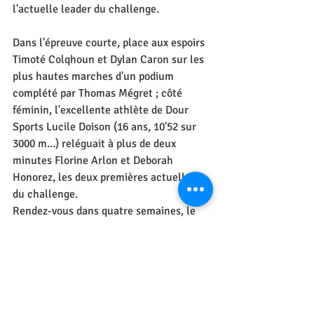
l'actuelle leader du challenge.
Dans l'épreuve courte, place aux espoirs 
Timoté Colqhoun et Dylan Caron sur les 
plus hautes marches d'un podium 
complété par Thomas Mégret ; côté 
féminin, l'excellente athlète de Dour 
Sports Lucile Doison (16 ans, 10'52 sur 
3000 m...) reléguait à plus de deux 
minutes Florine Arlon et Deborah 
Honorez, les deux premières actuelles 
du challenge.
Rendez-vous dans quatre semaines, le 
dimanche 20 août, pour le jogging des 
Stériles à Wihéries. D'ici-là... préparez-
vous bien ! 
L'édito de Daniel Charneux