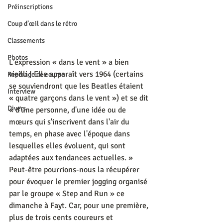
Préinscriptions
Coup d’œil dans le rétro
Classements
Photos
L'expression « dans le vent » a bien 
vieilli ! Elle apparaît vers 1964 (certains 
Repérage de course
se souviendront que les Beatles étaient 
Interview
« quatre garçons dans le vent ») et se dit 
Divers
« d'une personne, d'une idée ou de 
mœurs qui s'inscrivent dans l'air du 
temps, en phase avec l'époque dans 
lesquelles elles évoluent, qui sont 
adaptées aux tendances actuelles. »
Peut-être pourrions-nous la récupérer 
pour évoquer le premier jogging organisé 
par le groupe « Step and Run » ce 
dimanche à Fayt. Car, pour une première, 
plus de trois cents coureurs et 