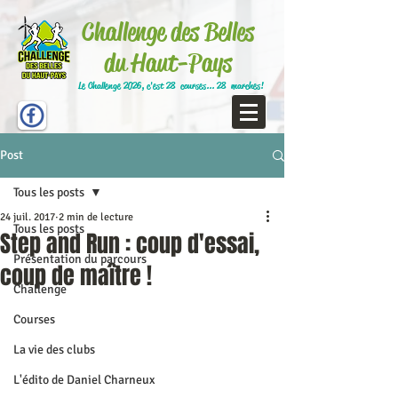
Challenge des Belles
du Haut-Pays
Le Challenge 2026, c'est 28 courses... 28 marches!
Post
Tous les posts
24 juil. 2017
2 min de lecture
Tous les posts
Step and Run : coup d'essai,
Présentation du parcours
coup de maître !
Challenge
Courses
La vie des clubs
L'édito de Daniel Charneux