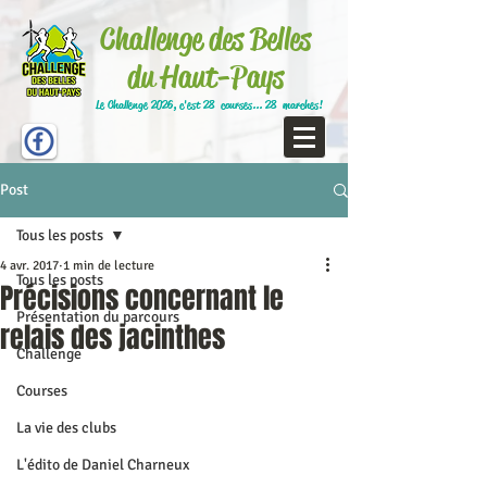
Challenge des Belles
du Haut-Pays
Le Challenge 2026, c'est 28 courses... 28 marches!
Post
Tous les posts
4 avr. 2017
1 min de lecture
Tous les posts
Précisions concernant le
Présentation du parcours
relais des jacinthes
Challenge
Courses
La vie des clubs
L'édito de Daniel Charneux